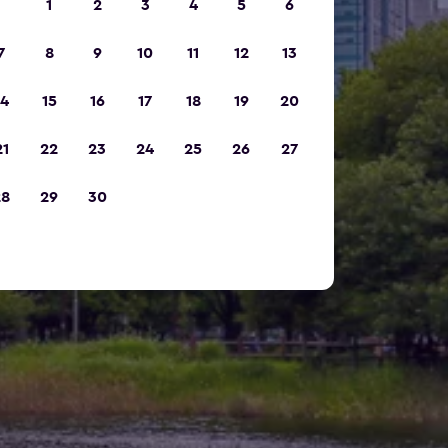
1
2
3
4
5
6
7
8
9
10
11
12
13
14
15
16
17
18
19
20
21
22
23
24
25
26
27
28
29
30