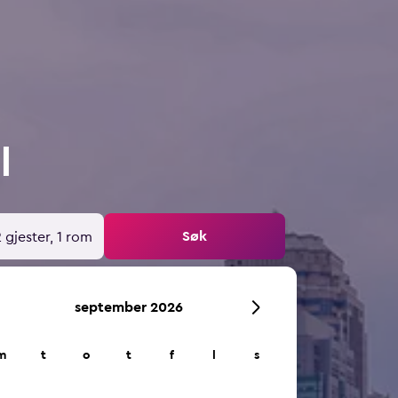
l
Søk
 gjester, 1 rom
september 2026
m
t
o
t
f
l
s