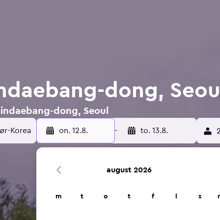
Sindaebang-dong, Seou
i Sindaebang-dong, Seoul
on. 12.8.
-
to. 13.8.
2
august 2026
m
t
o
t
f
l
s