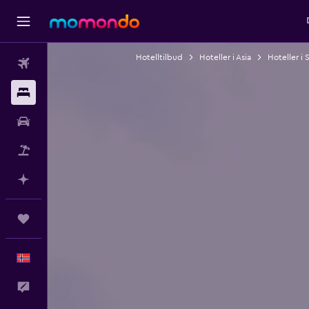
Hotelltilbud
Hoteller i Asia
Hoteller i 
Fly
Overnattinger
Bil
Pakkereiser
Planlegg med AI
Reiser
Norsk
Tilbakemelding