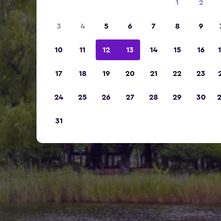
1
2
3
4
5
6
7
8
9
10
11
12
13
14
15
16
17
18
19
20
21
22
23
24
25
26
27
28
29
30
31