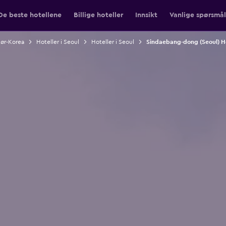
De beste hotellene
Billige hoteller
Innsikt
Vanlige spørsmål
Sør-Korea
Hoteller i Seoul
Hoteller i Seoul
Sindaebang-dong (Seoul) Ho