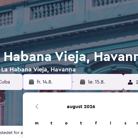
a Habana Vieja, Havan
 i La Habana Vieja, Havanna
fr. 14.8.
-
lø. 15.8.
2
august 2026
m
t
o
t
f
l
s
 stedet for øyeblikket.