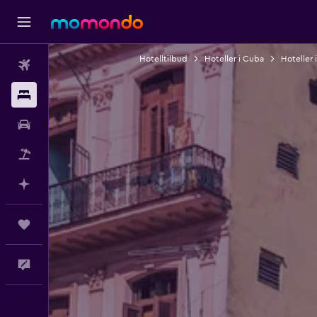
Hotelltilbud
Hoteller i Cuba
Hoteller 
Fly
Overnattinger
Bil
Pakkereiser
Planlegg med AI
Reiser
Tilbakemelding