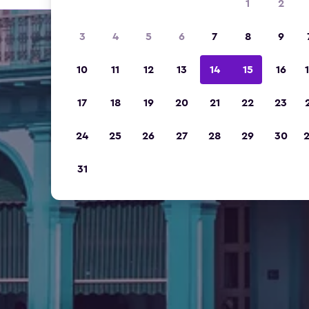
1
2
3
4
5
6
7
8
9
10
11
12
13
14
15
16
17
18
19
20
21
22
23
24
25
26
27
28
29
30
31