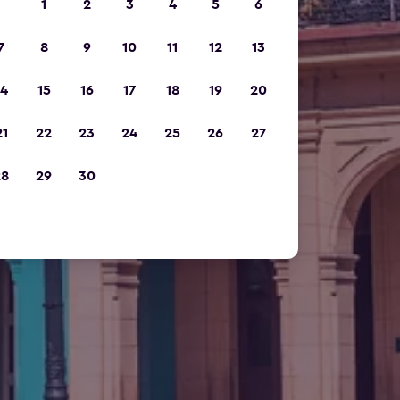
1
2
3
4
5
6
7
8
9
10
11
12
13
14
15
16
17
18
19
20
21
22
23
24
25
26
27
28
29
30