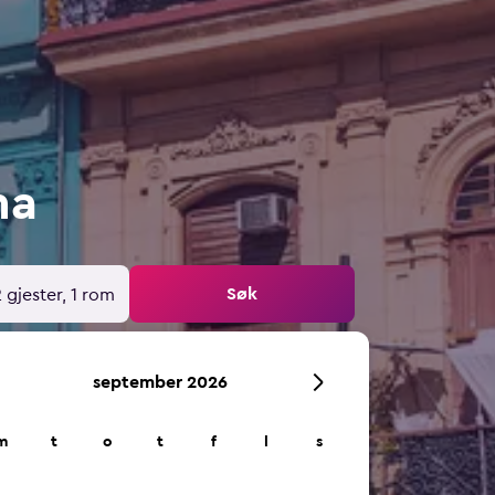
na
Søk
 gjester, 1 rom
september 2026
m
t
o
t
f
l
s