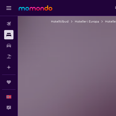
Hotelltilbud
Hoteller i Europa
Hoteller
Fly
Overnattinger
Bil
Pakkereiser
Planlegg med AI
Reiser
Norsk
Tilbakemelding