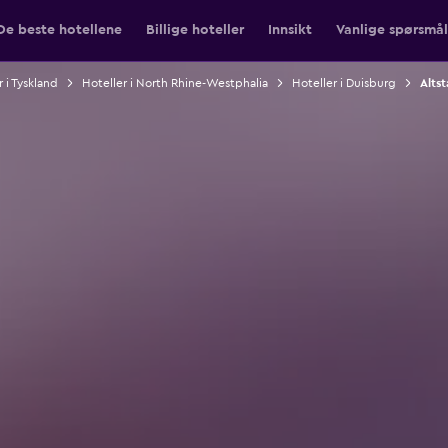
De beste hotellene
Billige hoteller
Innsikt
Vanlige spørsmål
 i Tyskland
Hoteller i North Rhine-Westphalia
Hoteller i Duisburg
Altst