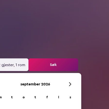
Søk
 gjester, 1 rom
september 2026
m
t
o
t
f
l
s