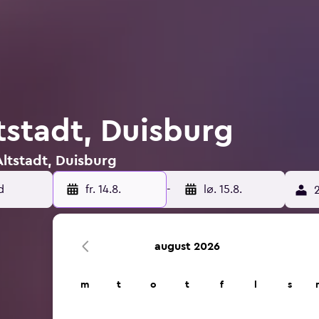
ltstadt, Duisburg
 Altstadt, Duisburg
d
fr. 14.8.
-
lø. 15.8.
2
august 2026
m
t
o
t
f
l
s