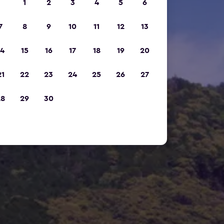
1
2
3
4
5
6
7
8
9
10
11
12
13
14
15
16
17
18
19
20
21
22
23
24
25
26
27
28
29
30