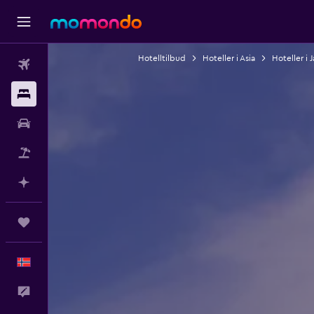
Hotelltilbud
Hoteller i Asia
Hoteller i 
Fly
Overnattinger
Bil
Pakkereiser
Planlegg med AI
Reiser
Norsk
Tilbakemelding