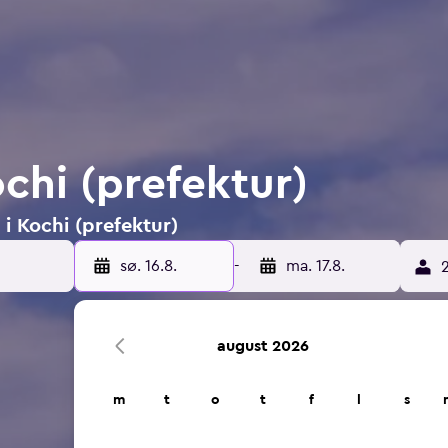
ochi (prefektur)
 i Kochi (prefektur)
sø. 16.8.
-
ma. 17.8.
2
august 2026
m
t
o
t
f
l
s