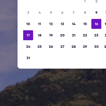
1
2
3
4
5
6
7
8
9
10
11
12
13
14
15
16
17
18
19
20
21
22
23
24
25
26
27
28
29
30
31