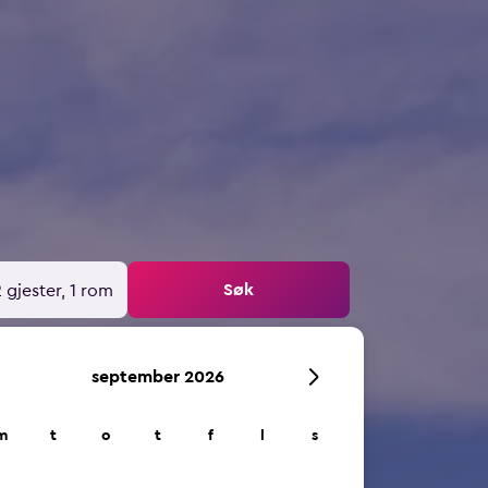
Søk
 gjester, 1 rom
september 2026
m
t
o
t
f
l
s