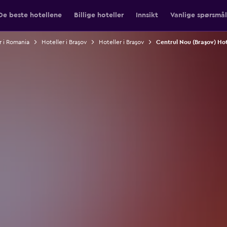
De beste hotellene
Billige hoteller
Innsikt
Vanlige spørsmål
r i Romania
Hoteller i Braşov
Hoteller i Braşov
Centrul Nou (Braşov) Hot