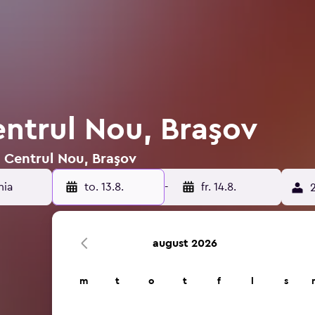
entrul Nou, Braşov
i Centrul Nou, Braşov
to. 13.8.
-
fr. 14.8.
2
august 2026
m
t
o
t
f
l
s