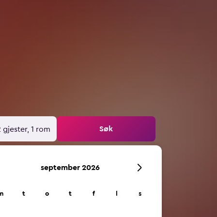
Søk
 gjester, 1 rom
september 2026
m
t
o
t
f
l
s