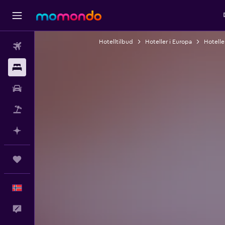
Hotelltilbud
Hoteller i Europa
Hotelle
Fly
Overnattinger
Bil
Pakkereiser
Planlegg med AI
Reiser
Norsk
Tilbakemelding