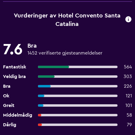
Vurderinger av Hotel Convento Santa
Catalina
7.6
Bra
1452 verifiserte gjesteanmeldelser
Fantastisk
564
Veldig bra
303
Bra
226
Ok
121
Greit
101
Middelmådig
58
Dårlig
79