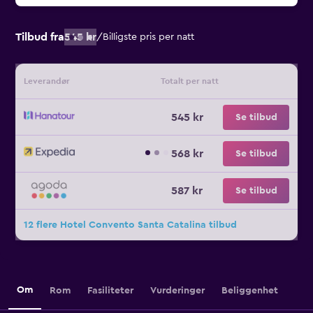
Tilbud fra
545 kr
/
Billigste pris per natt
Leverandør
Totalt per natt
545 kr
Se tilbud
568 kr
Se tilbud
587 kr
Se tilbud
12 flere Hotel Convento Santa Catalina tilbud
Om
Rom
Fasiliteter
Vurderinger
Beliggenhet