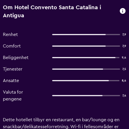
Om Hotel Convento Santa Catalina i
Antigua
Renhet
7,9
Comfort
7,9
Beliggenhet
9,4
Tjenester
7,5
Ansatte
8,4
Valuta for
7,4
pengene
Dette hotellet tilbyr en restaurant, en bar/lounge og en
snackbar/delikatesseforretning. Wi-fi i fellesområder er