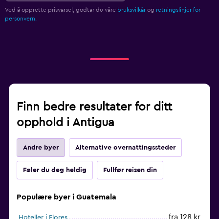
Ved å opprette prisvarsel, godtar du våre
bruksvilkår
og
retningslinjer for
personvern.
Finn bedre resultater for ditt
opphold i Antigua
Andre byer
Alternative overnattingssteder
Føler du deg heldig
Fullfør reisen din
Populære byer i Guatemala
fra 128 kr
Hoteller i Flores