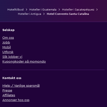
Hotelltilbud
Hoteller i Guatemala
Hoteller i Sacatepéquez
Hoteller i Antigua
Hotel Convento Santa Catalina
Selskap
Om oss
Jobb
Mobil
Utforsk
Slik jobber vi
Kupongkoder på momondo
Kontakt oss
Hjelp / Vanlige spørsmål
Presse
Affiliates
Annonser hos oss