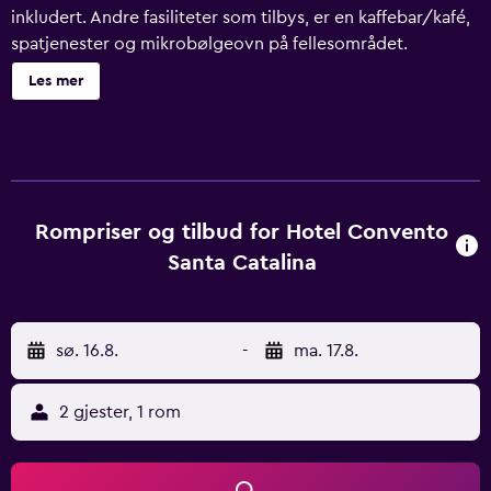
inkludert. Andre fasiliteter som tilbys, er en kaffebar/kafé,
spatjenester og mikrobølgeovn på fellesområdet.
Utskifting av håndklær Hotel Convento Santa Catalina har
Les mer
25 rom med minibar og safe med plass til bærbar PC. Disse
individuelt innredede og møblerte rommene har separat
sitteområde. Sengene med Tempur-Pedic-madrass har
sengetøy av topp kvalitet. En 32-tommers LED-TV har
kabel-TV med filmkanaler og premierefilmer. Badene har
badekar eller dusj, designertoalettartikler, toalettartikler
Rompriser og tilbud for Hotel Convento
(inkludert) og hårføner. Gjestene her får wi-fi inkludert i
Santa Catalina
prisen (hastighet: 100+ mbps (for 1-2 personer eller opptil
6 enheter)). Forretningsfasiliteter omfatter skrivebord og
telefon. lokalsamtaler (inkludert) tilbys (restriksjoner kan
sø. 16.8.
-
ma. 17.8.
gjelde). I tillegg har rommene kaffetraktere/tekokere og
takvifte. Fasiliteter tilgjengelige på forespørsel er massasje
på rommet, strykejern/-brett og utskifting av håndklær.
2 gjester, 1 rom
Rengjøring tilbys daglig. Fritidsaktivitetene som er
oppført nedenfor, er tilgjengelige enten på