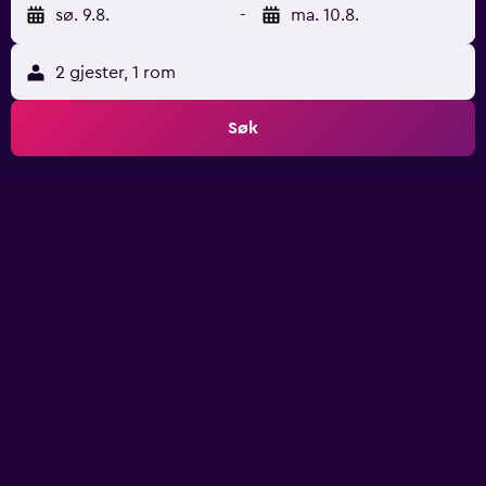
sø. 9.8.
-
ma. 10.8.
2 gjester, 1 rom
Søk