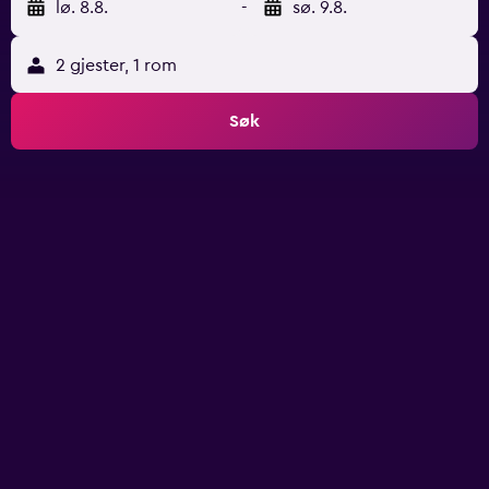
lø. 8.8.
-
sø. 9.8.
2 gjester, 1 rom
Søk