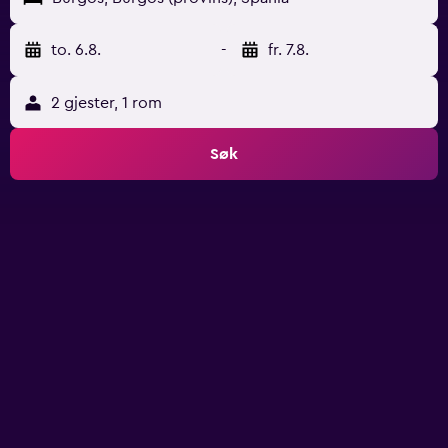
to. 6.8.
-
fr. 7.8.
2 gjester, 1 rom
Søk